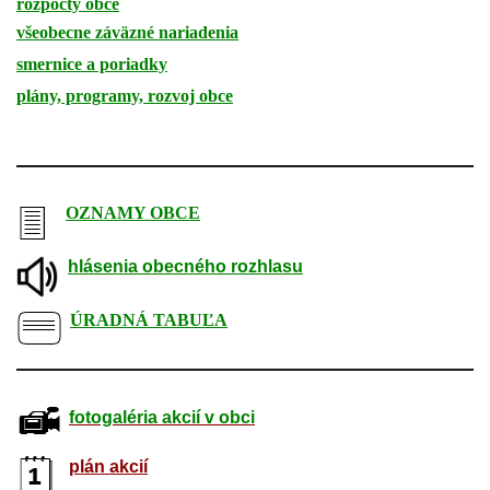
rozpočty obce
všeobecne záväzné nariadenia
smernice a poriadky
plány, programy, rozvoj obce
-
OZNAMY OBCE
hlásenia obecného rozhlasu
ÚRADNÁ TABUĽA
fotogaléria akcií v obci
plán akcií