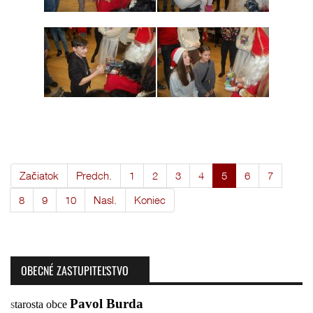
Začiatok
Predch.
1
2
3
4
5
6
7
8
9
10
Nasl.
Koniec
OBECNÉ ZASTUPITEĽSTVO
Pavol Burda
s
tarosta obce