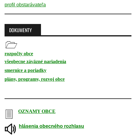
profil obstarávateľa
DOKUMENTY
rozpočty obce
všeobecne záväzné nariadenia
smernice a poriadky
plány, programy, rozvoj obce
-
OZNAMY OBCE
hlásenia obecného rozhlasu