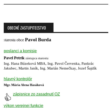
OBECNÉ ZASTUPITEĽSTVO
Pavol Burda
s
tarosta obce
poslanci a komisie
Pavel Petrík
zástupca starostu
Ing. Hana Búzeková MBA, Ing. Pavol Červenka, Pankrác
Jakubec, Martin Janík, Ing. Marián Nemečkay, Jozef Šajdík
hlavný kontrolór
Mgr. Mária Alena Hasáková
zápisnice zo zasadnutí OZ
výkon verejnej funkcie